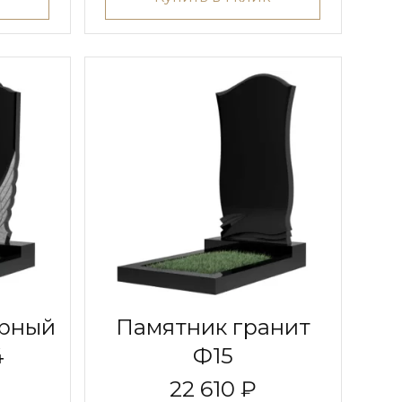
урный
Памятник гранит
4
Ф15
22 610 ₽