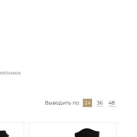
мятники
Выводить по:
24
36
48