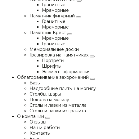
Гранитные
Мраморные
Памятник фигурный
Гранитные
Мраморные
Памятник Крест
Мраморные
Гранитные
Мемориальные доски
Гравировка на памятниках
Портреты
Шрифты
Элемент оформления
Облагораживание захоронений
Вазы
Надгробные плиты на могилу
Столбы, шары
Цоколь на могилу
Столы и лавки из металла
Столы и лавки из гранита
О компании
Отзывы
Наши работы
Контакты
Блог