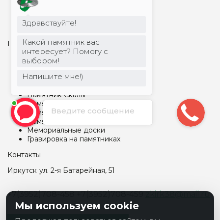
Столбы, шары
Цоколь на могилу
Столы и лавки из металла
Здравствуйте!
Столы и лавки из гранита
Какой памятник вас
Памятники и гравировка
интересует? Помогу с
Арки и капеллы
выбором!
Бетонные памятники
Напишите мне!)
Памятник детский
Памятник прямоугольный
Памятник Скалы
Памятник семейный
Введите сообщение
Памятник фигурный
Памятник Крест
Мемориальные доски
Гравировка на памятниках
Контакты
Иркутск
ул. 2-я Батарейная, 51
+7(3952)708-458
+7(3952)708-459
zkirk38@mail.ru
Мы используем cookie