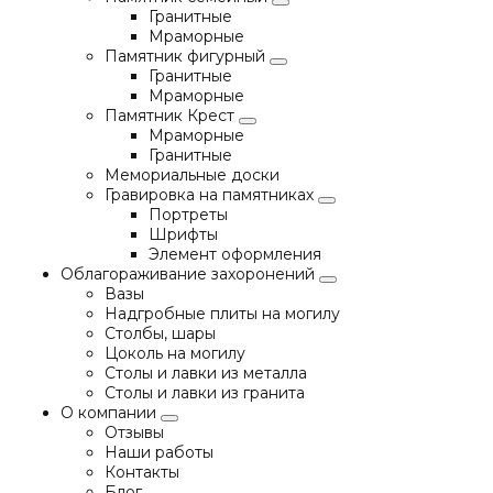
Гранитные
Мраморные
Памятник фигурный
Гранитные
Мраморные
Памятник Крест
Мраморные
Гранитные
Мемориальные доски
Гравировка на памятниках
Портреты
Шрифты
Элемент оформления
Облагораживание захоронений
Вазы
Надгробные плиты на могилу
Столбы, шары
Цоколь на могилу
Столы и лавки из металла
Столы и лавки из гранита
О компании
Отзывы
Наши работы
Контакты
Блог