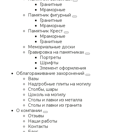
Гранитные
Мраморные
Памятник фигурный
Гранитные
Мраморные
Памятник Крест
Мраморные
Гранитные
Мемориальные доски
Гравировка на памятниках
Портреты
Шрифты
Элемент оформления
Облагораживание захоронений
Вазы
Надгробные плиты на могилу
Столбы, шары
Цоколь на могилу
Столы и лавки из металла
Столы и лавки из гранита
О компании
Отзывы
Наши работы
Контакты
Блог