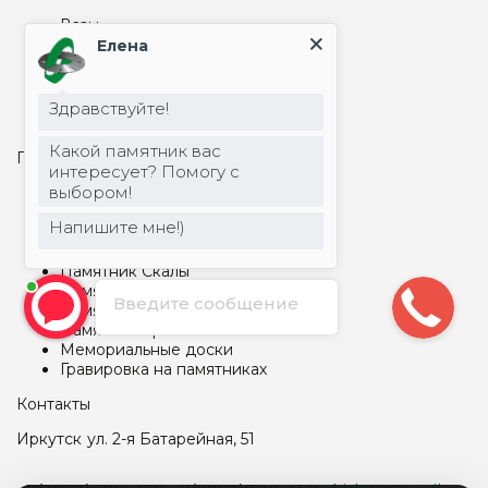
Вазы
Надгробные плиты на могилу
Елена
Столбы, шары
Цоколь на могилу
Столы и лавки из металла
Здравствуйте!
Столы и лавки из гранита
Какой памятник вас
Памятники и гравировка
интересует? Помогу с
выбором!
Арки и капеллы
Бетонные памятники
Напишите мне!)
Памятник детский
Памятник прямоугольный
Памятник Скалы
Памятник семейный
Введите сообщение
Памятник фигурный
Памятник Крест
Мемориальные доски
Гравировка на памятниках
Контакты
Иркутск
ул. 2-я Батарейная, 51