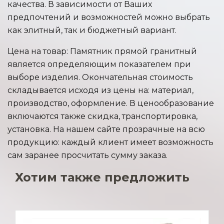
качества. В зависимости от Ваших
предпочтений и возможностей можно выбрать
ст600*400*70 ф.в. /
п500*200*120
как элитный, так и бюджетный вариант.
Цена на товар: Памятник прямой гранитный
ст600*400*70 ф.в. /
п600*200*120
является определяющим показателем при
выборе изделия. Окончательная стоимость
ст700*400*70 угол /
складывается исходя из цены на: материал,
п500*180*120
производство, оформление. В ценообразование
включаются также скидка, транспортировка,
ст700*400*70 ф.в. /
установка. На нашем сайте прозрачные на всю
п500*200*120
продукцию: каждый клиент имеет возможность
сам заранее просчитать сумму заказа.
ст900*400*(45-50)*/п550*160*120
Хотим также предложить
ст900*400*70 Дер /
п500*200*120
ст900*400*70 Пп1 /