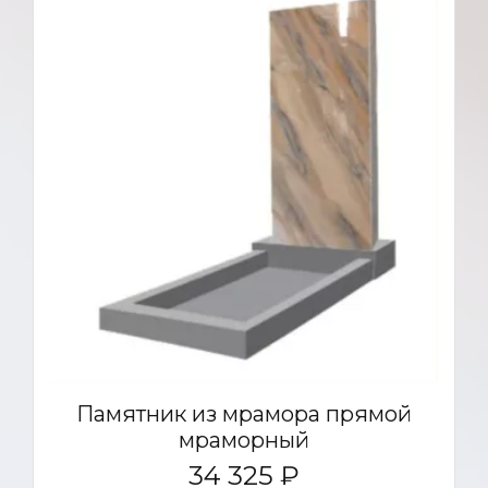
п500*200*120
ст900*400*70 Пп1 /
п600*200*140
ст900*400*70 ф.в. /
п500*200*120
Памятник из мрамора прямой
мраморный
34 325 ₽