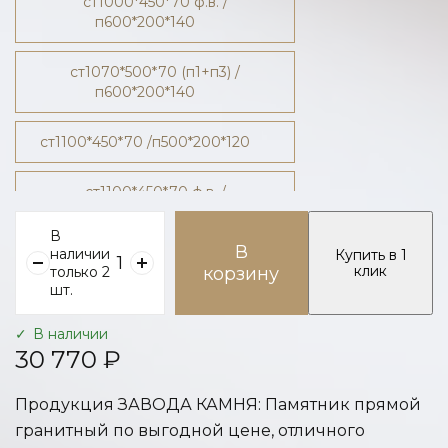
ст1000*450*70 ф.в. /
п600*200*140
ст1070*500*70 (п1+п3) /
п600*200*140
ст1100*450*70 /п500*200*120
ст1100*450*70 ф.в. /
п600*200*140
В
В
наличии
Купить в 1
ст1200*500*70 ф.в. /
клик
только 2
корзину
п600*200*140
шт.
ст1200*500*70/п600*200*140
В наличии
30 770 ₽
ст1300*600*80 /п700*200*140
Продукция ЗАВОДА КАМНЯ: Памятник прямой
гранитный по выгодной цене, отличного
ст1400*600*80/п700*200*140