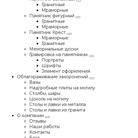
Гранитные
Мраморные
Памятник фигурный
Гранитные
Мраморные
Памятник Крест
Мраморные
Гранитные
Мемориальные доски
Гравировка на памятниках
Портреты
Шрифты
Элемент оформления
Облагораживание захоронений
Вазы
Надгробные плиты на могилу
Столбы, шары
Цоколь на могилу
Столы и лавки из металла
Столы и лавки из гранита
О компании
Отзывы
Наши работы
Контакты
Блог