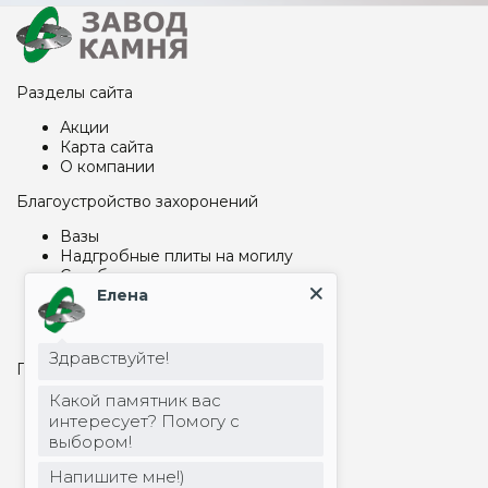
Разделы сайта
Акции
Карта сайта
О компании
Благоустройство захоронений
Вазы
Надгробные плиты на могилу
Столбы, шары
Цоколь на могилу
Елена
Столы и лавки из металла
Столы и лавки из гранита
Здравствуйте!
Памятники и гравировка
Какой памятник вас
Арки и капеллы
интересует? Помогу с
Бетонные памятники
выбором!
Памятник детский
Памятник прямоугольный
Напишите мне!)
Памятник Скалы