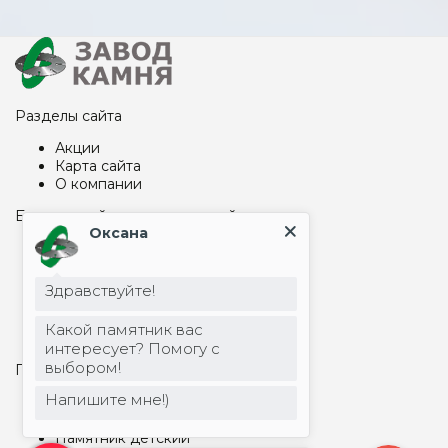
Разделы сайта
Акции
Карта сайта
О компании
Благоустройство захоронений
Оксана
Вазы
Надгробные плиты на могилу
Столбы, шары
Здравствуйте!
Цоколь на могилу
Столы и лавки из металла
Какой памятник вас
Столы и лавки из гранита
интересует? Помогу с
выбором!
Памятники и гравировка
Напишите мне!)
Арки и капеллы
Бетонные памятники
Памятник детский