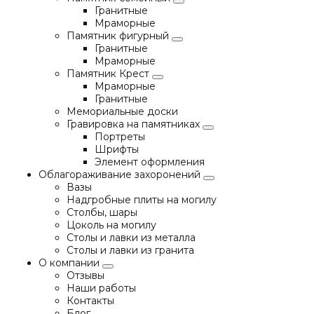
Гранитные
Мраморные
Памятник фигурный
Гранитные
Мраморные
Памятник Крест
Мраморные
Гранитные
Мемориальные доски
Гравировка на памятниках
Портреты
Шрифты
Элемент оформления
Облагораживание захоронений
Вазы
Надгробные плиты на могилу
Столбы, шары
Цоколь на могилу
Столы и лавки из металла
Столы и лавки из гранита
О компании
Отзывы
Наши работы
Контакты
Блог