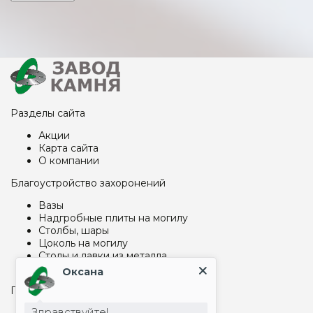
Разделы сайта
Акции
Карта сайта
О компании
Благоустройство захоронений
Вазы
Надгробные плиты на могилу
Столбы, шары
Цоколь на могилу
Столы и лавки из металла
Столы и лавки из гранита
Оксана
Памятники и гравировка
Здравствуйте!