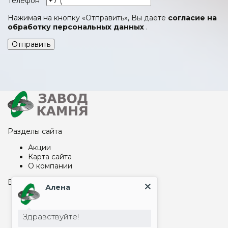
Телефон
*
Нажимая на кнопку «Отправить», Вы даёте
согласие на
обработку персональных данных
.
Отправить
Разделы сайта
Акции
Карта сайта
О компании
Благоустройство захоронений
Алена
Вазы
Надгробные плиты на могилу
Здравствуйте!
Столбы, шары
Цоколь на могилу