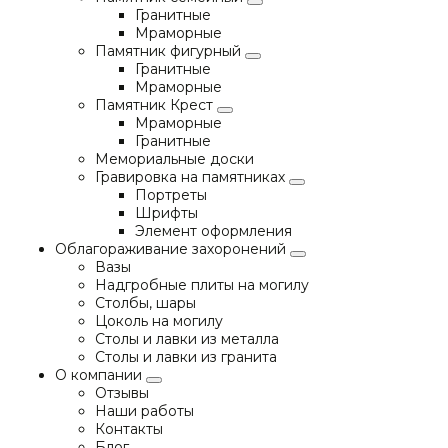
Гранитные
Мраморные
Памятник фигурный
Гранитные
Мраморные
Памятник Крест
Мраморные
Гранитные
Мемориальные доски
Гравировка на памятниках
Портреты
Шрифты
Элемент оформления
Облагораживание захоронений
Вазы
Надгробные плиты на могилу
Столбы, шары
Цоколь на могилу
Столы и лавки из металла
Столы и лавки из гранита
О компании
Отзывы
Наши работы
Контакты
Блог