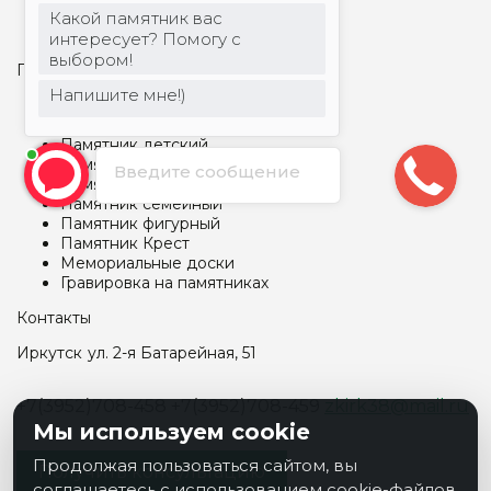
Столы и лавки из металла
Какой памятник вас
Столы и лавки из гранита
интересует? Помогу с
выбором!
Памятники и гравировка
Напишите мне!)
Арки и капеллы
Бетонные памятники
Памятник детский
Памятник прямоугольный
Введите сообщение
Памятник Скалы
Памятник семейный
Памятник фигурный
Памятник Крест
Мемориальные доски
Гравировка на памятниках
Контакты
Иркутск
ул. 2-я Батарейная, 51
+7(3952)708-458
+7(3952)708-459
zkirk38@mail.ru
Мы используем cookie
Продолжая пользоваться сайтом, вы
Получить консультацию
соглашаетесь с использованием cookie-файлов