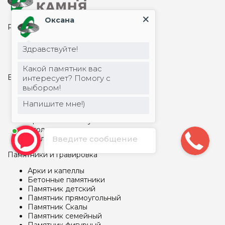
Оксана
Разделы сайта
Акции
Здравствуйте!
Карта сайта
О компании
Какой памятник вас
Благоустройство захоронений
интересует? Помогу с
выбором!
Вазы
Надгробные плиты на могилу
Напишите мне!)
Столбы, шары
Цоколь на могилу
Столы и лавки из металла
Столы и лавки из гранита
Введите сообщение
Памятники и гравировка
Арки и капеллы
Бетонные памятники
Памятник детский
Памятник прямоугольный
Памятник Скалы
Памятник семейный