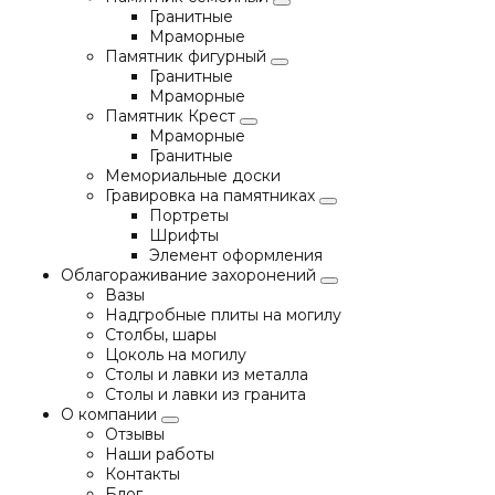
Гранитные
Мраморные
Памятник фигурный
Гранитные
Мраморные
Памятник Крест
Мраморные
Гранитные
Мемориальные доски
Гравировка на памятниках
Портреты
Шрифты
Элемент оформления
Облагораживание захоронений
Вазы
Надгробные плиты на могилу
Столбы, шары
Цоколь на могилу
Столы и лавки из металла
Столы и лавки из гранита
О компании
Отзывы
Наши работы
Контакты
Блог