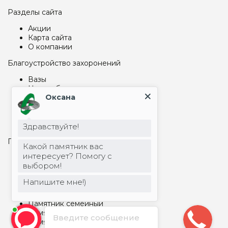
Разделы сайта
Акции
Карта сайта
О компании
Благоустройство захоронений
Вазы
Надгробные плиты на могилу
Оксана
Столбы, шары
Цоколь на могилу
Столы и лавки из металла
Столы и лавки из гранита
Здравствуйте!
Памятники и гравировка
Какой памятник вас
интересует? Помогу с
Арки и капеллы
выбором!
Бетонные памятники
Памятник детский
Напишите мне!)
Памятник прямоугольный
Памятник Скалы
Памятник семейный
Памятник фигурный
Введите сообщение
Памятник Крест