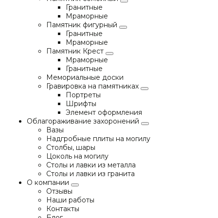
Гранитные
Мраморные
Памятник фигурный
Гранитные
Мраморные
Памятник Крест
Мраморные
Гранитные
Мемориальные доски
Гравировка на памятниках
Портреты
Шрифты
Элемент оформления
Облагораживание захоронений
Вазы
Надгробные плиты на могилу
Столбы, шары
Цоколь на могилу
Столы и лавки из металла
Столы и лавки из гранита
О компании
Отзывы
Наши работы
Контакты
Блог