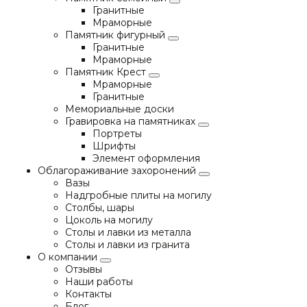
Гранитные
Мраморные
Памятник фигурный
Гранитные
Мраморные
Памятник Крест
Мраморные
Гранитные
Мемориальные доски
Гравировка на памятниках
Портреты
Шрифты
Элемент оформления
Облагораживание захоронений
Вазы
Надгробные плиты на могилу
Столбы, шары
Цоколь на могилу
Столы и лавки из металла
Столы и лавки из гранита
О компании
Отзывы
Наши работы
Контакты
Блог