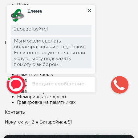
Вазы
Надгробные плиты на могилу
Елена
Столбы, шары
Цоколь на могилу
Столы и лавки из металла
Здравствуйте!
Столы и лавки из гранита
Мы можем сделать
Памятники и гравировка
облагораживание "под ключ".
Арки и капеллы
Если интересуют товары или
Бетонные памятники
услуги, могу подсказать,
Памятник детский
помогу с выбором.
Памятник прямоугольный
Памятник Скалы
Памятник семейный
Введите сообщение
Памятник фигурный
Памятник Крест
Мемориальные доски
Гравировка на памятниках
Контакты
Иркутск
ул. 2-я Батарейная, 51
+7(3952)708-458
+7(3952)708-459
zkirk38@mail.ru