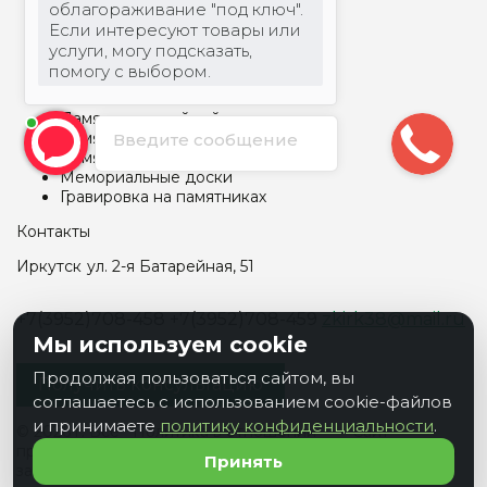
облагораживание "под ключ".
Арки и капеллы
Если интересуют товары или
Бетонные памятники
услуги, могу подсказать,
Памятник детский
помогу с выбором.
Памятник прямоугольный
Памятник Скалы
Памятник семейный
Памятник фигурный
Введите сообщение
Памятник Крест
Мемориальные доски
Гравировка на памятниках
Контакты
Иркутск
ул. 2-я Батарейная, 51
+7(3952)708-458
+7(3952)708-459
zkirk38@mail.ru
Мы используем cookie
Продолжая пользоваться сайтом, вы
Получить консультацию
соглашаетесь с использованием cookie-файлов
и принимаете
политику конфиденциальности
.
© 2026 г. Все
Политика в отношении
Сайт
права
обработки персональных
разработан в
Принять
защищены
данных
PrimeGroup