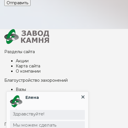
Отправить
Разделы сайта
Акции
Карта сайта
О компании
Благоустройство захоронений
Вазы
Надгробные плиты на могилу
Елена
Столбы, шары
Цоколь на могилу
Столы и лавки из металла
Здравствуйте!
Столы и лавки из гранита
Памятники и гравировка
Мы можем сделать