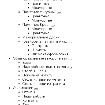
Гранитные
Мраморные
Памятник фигурный
Гранитные
Мраморные
Памятник Крест
Мраморные
Гранитные
Мемориальные доски
Гравировка на памятниках
Портреты
Шрифты
Элемент оформления
Облагораживание захоронений
Вазы
Надгробные плиты на могилу
Столбы, шары
Цоколь на могилу
Столы и лавки из металла
Столы и лавки из гранита
О компании
Отзывы
Наши работы
Контакты
Блог